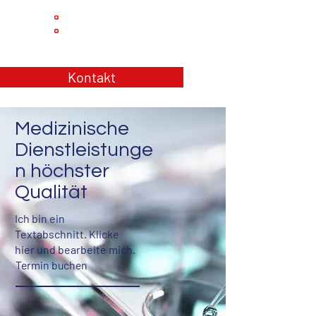
Kontakt
Medizinische
Dienstleistunge
n höchster
Qualität
Ich bin ein
Textabschnitt. Klicke
hier und bearbeite mich.
Termin buchen