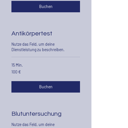
Buchen
Antikörpertest
Nutze das Feld, um deine
Dienstleistung zu beschreiben.
15 Min.
100
100 €
euros
Buchen
Blutuntersuchung
Nutze das Feld, um deine