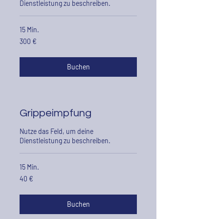
Dienstleistung zu beschreiben.
15 Min.
300
300 €
euros
Buchen
Grippeimpfung
Nutze das Feld, um deine
Dienstleistung zu beschreiben.
15 Min.
40
40 €
euros
Buchen